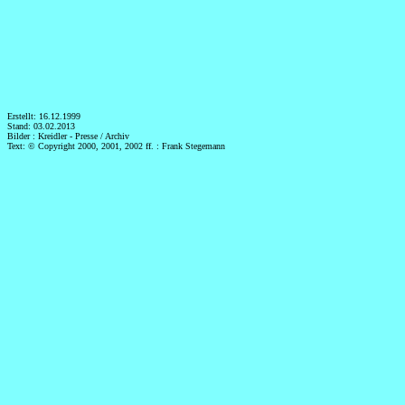
Erstellt: 16.12.1999
Stand: 03.02.2013
Bilder : Kreidler - Presse / Archiv
Text: © Copyright 2000, 2001, 2002 ff. : Frank Stegemann