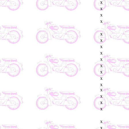
x
x
x
x
x
x
x
x
x
x
x
x
x
x
x
x
x
x
x