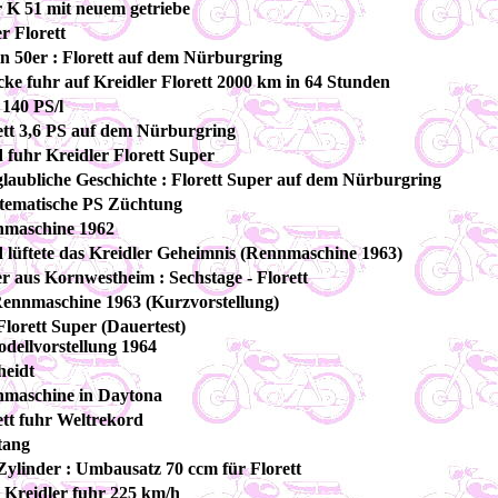
er K 51 mit neuem getriebe
er Florett
in 50er : Florett auf dem Nürburgring
cke fuhr auf Kreidler Florett 2000 km in 64 Stunden
 140 PS/l
ett 3,6 PS auf dem Nürburgring
fuhr Kreidler Florett Super
laubliche Geschichte : Florett Super auf dem Nürburgring
stematische PS Züchtung
nmaschine 1962
 lüftete das Kreidler Geheimnis (Rennmaschine 1963)
 aus Kornwestheim : Sechstage - Florett
ennmaschine 1963 (Kurzvorstellung)
Florett Super (Dauertest)
odellvorstellung 1964
heidt
nmaschine in Daytona
ett fuhr Weltrekord
tang
Zylinder : Umbausatz 70 ccm für Florett
 Kreidler fuhr 225 km/h