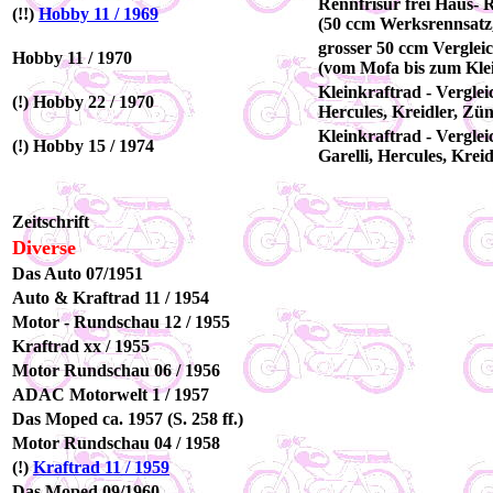
Rennfrisur frei Haus- 
(!!)
Hobby 11 / 1969
(50 ccm Werksrennsatz
grosser 50 ccm Vergleic
Hobby 11 / 1970
(vom Mofa bis zum Kle
Kleinkraftrad - Verglei
(!) Hobby 22 / 1970
Hercules, Kreidler, Zü
Kleinkraftrad - Verglei
(!) Hobby 15 / 1974
Garelli, Hercules, Kre
Zeitschrift
Diverse
Das Auto 07/1951
Auto & Kraftrad 11 / 1954
Motor - Rundschau 12 / 1955
Kraftrad xx / 1955
Motor Rundschau 06 / 1956
ADAC Motorwelt 1 / 1957
Das Moped ca. 1957 (S. 258 ff.)
Motor Rundschau 04 / 1958
(!)
Kraftrad 11 / 1959
Das Moped 09/1960