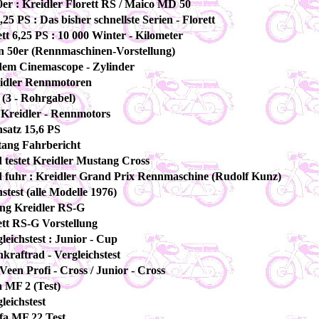
0er : Kreidler Florett RS / Maico MD 50
25 PS : Das bisher schnellste Serien - Florett
ett 6,25 PS : 10 000 Winter - Kilometer
en 50er (Rennmaschinen-Vorstellung)
dem Cinemascope - Zylinder
eidler Rennmotoren
 (3 - Rohrgabel)
 Kreidler - Rennmotors
satz 15,6 PS
tang Fahrbericht
 testet Kreidler Mustang Cross
 fuhr : Kreidler Grand Prix Rennmaschine (Rudolf Kunz)
stest (alle Modelle 1976)
ung Kreidler RS-G
ett RS-G Vorstellung
leichstest : Junior - Cup
nkraftrad - Vergleichstest
Veen Profi - Cross / Junior - Cross
 MF 2 (Test)
leichstest
fa MF 22 Test