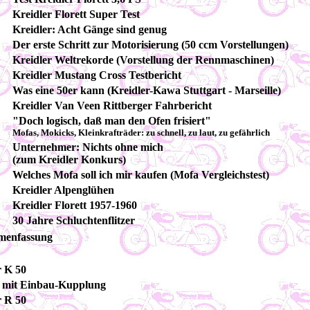
Kreidler Florett Super Test
Kreidler: Acht Gänge sind genug
Der erste Schritt zur Motorisierung (50 ccm Vorstellungen)
Kreidler Weltrekorde (Vorstellung der Rennmaschinen)
Kreidler Mustang Cross Testbericht
Was eine 50er kann (Kreidler-Kawa Stuttgart - Marseille)
Kreidler Van Veen Rittberger Fahrbericht
"Doch logisch, daß man den Ofen frisiert"
Mofas, Mokicks, Kleinkrafträder: zu schnell, zu laut, zu gefährlich
Unternehmer: Nichts ohne mich
(zum Kreidler Konkurs)
Welches Mofa soll ich mir kaufen (Mofa Vergleichstest)
Kreidler Alpenglühen
Kreidler Florett 1957-1960
30 Jahre Schluchtenflitzer
mmenfassung
r K 50
0 mit Einbau-Kupplung
r R 50