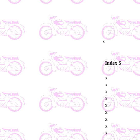
x
Index S
x
x
x
x
x
x
x
x
x