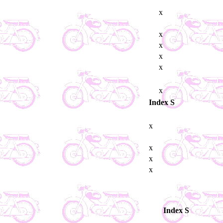
x
x
x
x
x
x
Index S
x
x
x
x
Index S