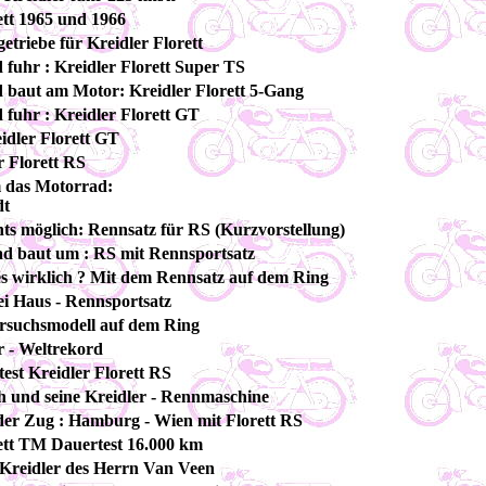
ett 1965 und 1966
triebe für Kreidler Florett
fuhr : Kreidler Florett Super TS
 baut am Motor: Kreidler Florett 5-Gang
fuhr : Kreidler Florett GT
idler Florett GT
r Florett RS
 das Motorrad:
dt
ts möglich: Rennsatz für RS (Kurzvorstellung)
ad baut um : RS mit Rennsportsatz
es wirklich ? Mit dem Rennsatz auf dem Ring
ei Haus - Rennsportsatz
ersuchsmodell auf dem Ring
r - Weltrekord
est Kreidler Florett RS
h und seine Kreidler - Rennmaschine
 der Zug : Hamburg - Wien mit Florett RS
ett TM Dauertest 16.000 km
 Kreidler des Herrn Van Veen