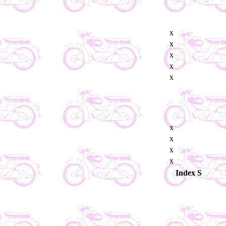
x
x
x
x
x
x
x
x
x
Index S