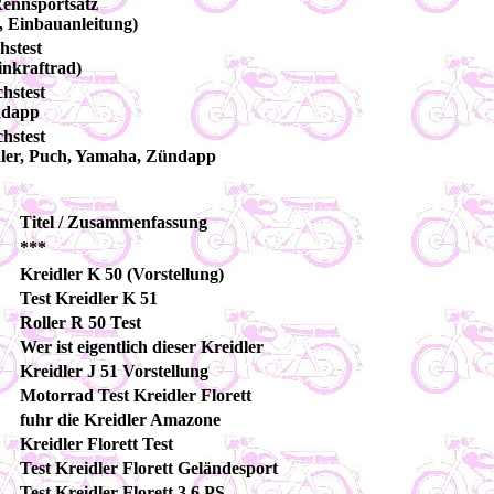
Rennsportsatz
, Einbauanleitung)
hstest
inkraftrad)
chstest
ndapp
chstest
idler, Puch, Yamaha, Zündapp
Titel / Zusammenfassung
***
Kreidler K 50 (Vorstellung)
Test Kreidler K 51
Roller R 50 Test
Wer ist eigentlich dieser Kreidler
Kreidler J 51 Vorstellung
Motorrad Test Kreidler Florett
fuhr die Kreidler Amazone
Kreidler Florett Test
Test Kreidler Florett Geländesport
Test Kreidler Florett 3,6 PS