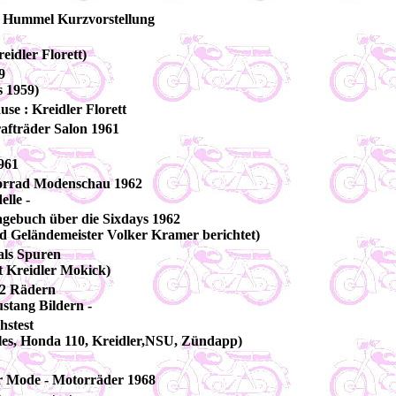
W Hummel Kurzvorstellung
eidler Florett)
9
s 1959)
use : Kreidler Florett
afträder Salon 1961
961
orrad Modenschau 1962
lle -
agebuch über die Sixdays 1962
nd Geländemeister Volker Kramer berichtet)
als Spuren
 Kreidler Mokick)
f 2 Rädern
ustang Bildern -
hstest
s, Honda 110, Kreidler,NSU, Zündapp)
r Mode - Motorräder 1968