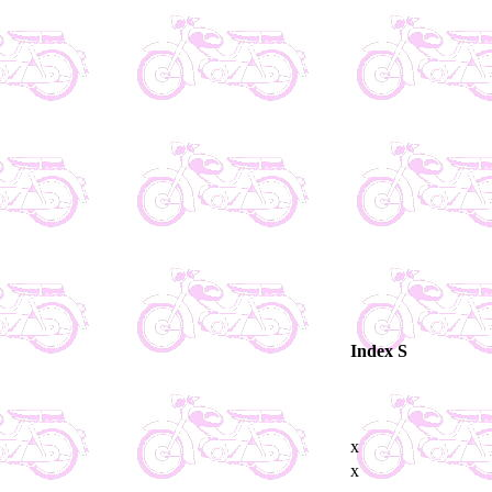
Index S
x
x