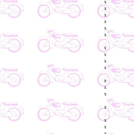
x
x
x
x
x
x
x
x
x
x
x
x
x
x
x
x
x