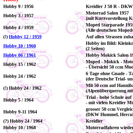
Hobby 9 / 1956
Kreidler J 50 R - DK
Motorrad Salon 1957
Hobby 3 / 1957
(mit Kurzvorstellung Kr
Moped Starparade 195
Hobby 4 / 1959
(Alle deutschen Moped
(!)
Hobby 12 / 1959
Auf allen Strassen zuha
Hobby im Bild: Kleinkr
Hobby 10 / 1960
(2 Seiten)
Hobby 06 / 1961
Hobby Mokick Salon 1
Moped - Mokick - Mot
Hobby 15 / 1962
- Übersicht 50 ccm Mode
6 Tage ohne Gnade - T
Hobby 24 / 1962
(der Deutsche Trial- u
Mit 50 ccm auf Hannib
(!) Hobby 24 / 1962
(Alpenüberquerung mit
Trial - hohe Schule au
Hobby 5 / 1964
- mit vielen Kreidler M
grosser 50 ccm Vergleic
Hobby 9-11 1964
(DKW Hummel, Hercule
(?) Hobby 24 / 1964
Kreidler
Hobby 10 / 1968
Motorradfahren wiede