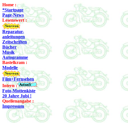
Home :
*Startpage
Page-News
Lesenswert :
Reparatur-
anleitungen
Zeitschriften
Bücher
Musik
Autogramme
Bastelkram :
Modelle
Film+Fernsehen
Intern :
Foto-Mottenkiste
20 Jahre Jubi !
Quellenangabe :
Impressum